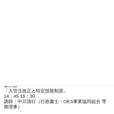
第一部
「相続税大改正」PART2
13：45-14：30
講師：外園善弘（税理士・OES事業協同組合 副代
表理事）
第二部
「入管法改正と特定技能制度」
14：45-15：30
講師：中川清行（行政書士・OES事業協同組合 専
務理事）