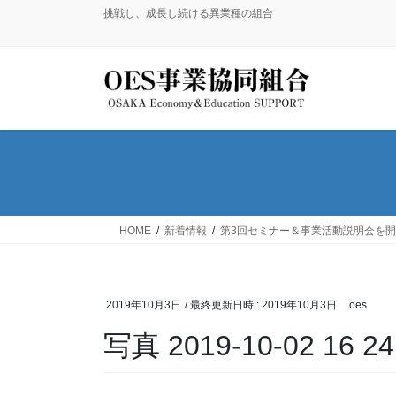
コ
ナ
挑戦し、成長し続ける異業種の組合
ン
ビ
テ
ゲ
ン
ー
ツ
シ
へ
ョ
ス
ン
キ
に
ッ
移
プ
動
HOME
新着情報
第3回セミナー＆事業活動説明会を
2019年10月3日
/ 最終更新日時 :
2019年10月3日
oes
写真 2019-10-02 16 24